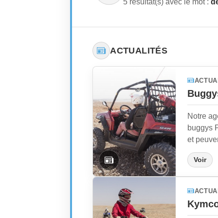
5 résultat(s) avec le mot :
d
ACTUALITÉS
ACTUA
Buggy
Notre ag
buggys P
et peuvent
Voir
ACTUA
Kymco