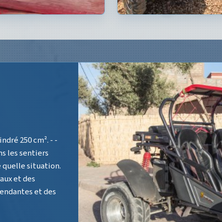
0 CM²
rque Yamaha, de
ont reconnus pour
pour les débutants
aniables et
ls seront vos (...)