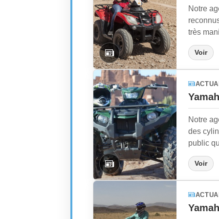
Notre ag
reconnus 
très mani
Voir
ACTUA
Yamah
Notre ag
des cylin
public qui
Voir
ACTUA
Yamah