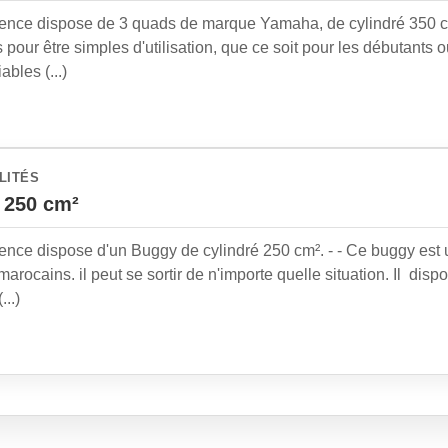
ence dispose de 3 quads de marque Yamaha, de cylindré 350 c
pour être simples d'utilisation, que ce soit pour les débutants ou
ables (...)
LITÉS
 250 cm²
ence dispose d'un Buggy de cylindré 250 cm². - - Ce buggy est u
marocains. il peut se sortir de n'importe quelle situation. Il disp
...)