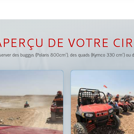
APERÇU DE VOTRE CIR
 réserver des buggys (Polaris 800cm²), des quads (Kymco 330 cm²) o