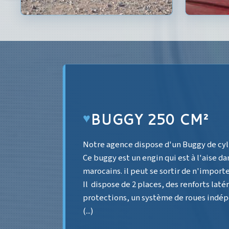
♥
YAMAHA BRUIN 35
Notre agence dispose de 3 quads de ma
cylindré 350 cm². - - Les quads Yamaha s
être simples d'utilisation, que ce soit 
ou les pilotes confirmés. Ils sont très m
confortables, et très bien entretenus. - - I